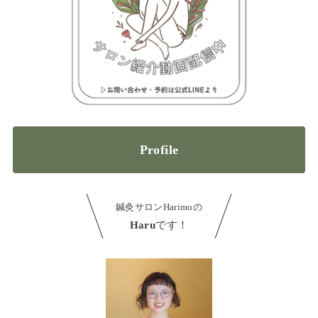
Profile
鍼灸サロンHarimoの
Haru
です！