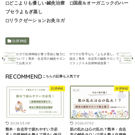
◻︎どこよりも優しい鍼灸治療 ◻︎国産&オーガニックのハー
ブセラよもぎ蒸し
◻︎リラクゼーションお灸ヨガ
自律神経
ヨガで自律神経が整う理由と魅力に
サウナが苦手なら『よもぎ蒸し』で
ついて｜熊本・合志市の鍼灸サロン
温活｜熊本・合志市の鍼灸サロンで
でお灸ヨガ
リラックス＆自律神経改善！
RECOMMEND
自律神経
自律神経
2026.03.08
2026.07.30
熊本・合志市で疲れやすい方必
肌の乱れは心の乱れ？熊本・合志
見！自律神経を整えて明るい毎日
市の鍼灸サロンで肌も整う自律神