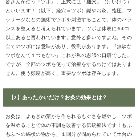
皆さんが使う『ツボ』、正式には『
経穴
』（けいけつ）
といいます！（以下、経穴＝ツボ）鍼やお灸、指圧、マ
ッサージなどの施術でツボを刺激することで、体のバラ
ンスを整えると考えられています。ツボは体表に360コ
以上あると言われています。意外と多いですよね。その
全てのツボには意味があり、役割があります。『無駄な
ツボなんて１つもない』これが私の恩師の口癖でした。
ですが、全部のツボを使って治療をするわけではありま
せん。使う頻度が高く、重要なツボは存在します。
【2】あったかいだけ？お灸の効果とは？
お灸は、よもぎの葉から作られるもぐさを燃やし、ツボ
を温めることで体の不調を改善する伝統療法です！もふ
もふ〜の綿状の物から、１回分が固められていて土台の