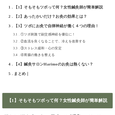
1
【1】そもそもツボって何？女性鍼灸師が簡単解説
2
【2】あったかいだけ？お灸の効果とは？
3
【3】ツボにお灸で自律神経が働く４つの理由！
3.1
①ツボ刺激で副交感神経を優位に！
3.2
②血流を良くなることで、冷えを改善する
3.3
③ストレス緩和・心の安定
3.4
④胃腸の働きを整える
4
【4】鍼灸サロンHarimoのお灸は熱くない？
5
まとめ｜
【1】そもそもツボって何？女性鍼灸師が簡単解説