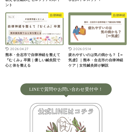
ント
自律神経
自律神経
2026.04.27
2026.05.14
熊本・合志市で自律神経を整えて
疲れやすいのは気の病かも？【＝
『むくみ』卒業｜優しい鍼灸院で
気虚】｜熊本・合志市の自律神経
心と体を整える
ケア｜女性鍼灸師が解説
LINEで質問やお問い合わせ受付中！