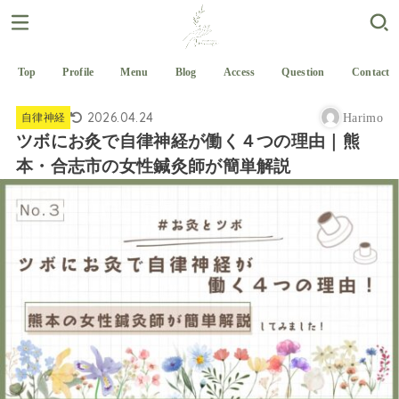
Top
Profile
Menu
Blog
Access
Question
Contact
2026.04.24
自律神経
Harimo
ツボにお灸で自律神経が働く４つの理由｜熊
本・合志市の女性鍼灸師が簡単解説