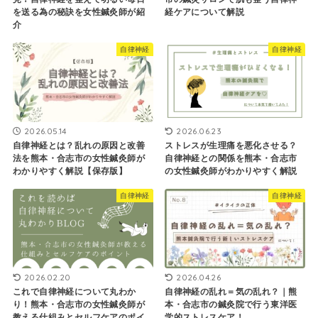
を送る為の秘訣を女性鍼灸師が紹
経ケアについて解説
介
自律神経
自律神経
2026.05.14
2026.06.23
自律神経とは？乱れの原因と改善
ストレスが生理痛を悪化させる？
法を熊本・合志市の女性鍼灸師が
自律神経との関係を熊本・合志市
わかりやすく解説【保存版】
の女性鍼灸師がわかりやすく解説
自律神経
自律神経
2026.02.20
2026.04.26
これで自律神経について丸わか
自律神経の乱れ＝気の乱れ？｜熊
り！熊本・合志市の女性鍼灸師が
本・合志市の鍼灸院で行う東洋医
教える仕組みとセルフケアのポイ
学的ストレスケア！