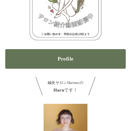
Profile
鍼灸サロンHarimoの
Haru
です！