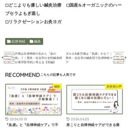
◻︎どこよりも優しい鍼灸治療 ◻︎国産&オーガニックのハー
ブセラよもぎ蒸し
◻︎リラクゼーションお灸ヨガ
自律神経
鍼灸
不眠は自律神経の乱れと『血の
ダルさ&疲労感は『気虚』かも？｜
病』？｜熊本・合志市の女性鍼灸師
熊本・合志市の鍼灸院で自律神経ケ
が東洋医学的に考える【前編】
ア
RECOMMEND
鍼灸
患者様の声
2026.05.13
2026.06.25
『血虚』と『自律神経ケア』で不
肩こりと自律神経ケアができる痛