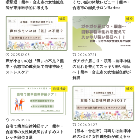
眠撃退｜熊本・合志市の女性鍼灸
くない鍼の体験レビュー｜熊本・
師が東洋医学的に考える
合志市の鍼灸サロンHarimo
鍼灸
鍼灸
2025.12.08
2026.07.21
声が小さいのは『気』の不足？熊
ガチガチ肩こり・頭痛…自律神経
本・合志市の鍼灸院で自律神経と
の乱れを整えてスッキリ軽い毎日
ストレスケア
へ｜熊本・合志市の女性鍼灸師が
解説
自律神経
鍼灸
2026.05.07
2026.04.27
自宅で簡単自律神経ケア｜熊本・
【熊本・合志市】耳鳴りは自律神
合志市の女性鍼灸師おすすめスト
経のSOS？女性鍼灸師が教えるセ
レッチ部位３選